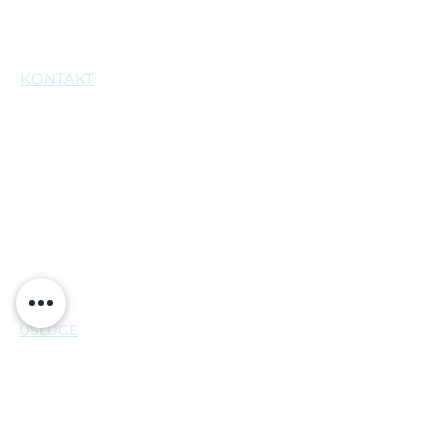
Franje Tuđmana 1026
Radno vrijeme:
po dogovoru
KONTAKT
+385 21 543 573
+385 21 543 574
+385 21 232 802
+385 95 6060 777
+385 99 543 5730
info@poliklinika-matulic.com
USLUGE
Abdominalna kirurgija
Anesteziologija
Citologija
Dermatologija