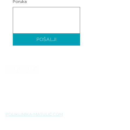
Poruka
POŠALJI
Poliklinika Matulić je zdravstvena ustanova
koja pruža široki spektar specijalističkih
medicinskih usluga. Više od dvadeset i pet
godina uspješnog rada potvrđuje našu
predanost kvaliteti, a zadovoljstvo pacijenata
ostaje naš najveći poticaj.
POLIKLINIKA-MATULIC.COM
Naslovnica
O nama